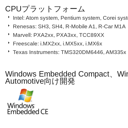
CPUプラットフォーム
Intel: Atom system, Pentium system, Corei sys
Renesas: SH3, SH4, R-Mobile A1, R-Car M1A
Marvell: PXA2xx, PXA3xx, TCC89XX
Freescale: i.MX2xx, i.MX5xx, i.MX6x
Texas Instruments: TMS320DM6446, AM335x
Windows Embedded Compact、Wi
Automotive向け開発