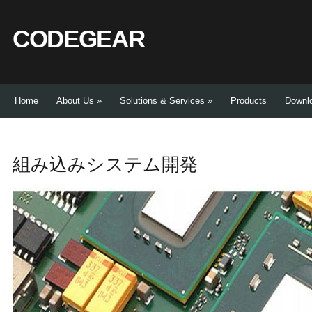
CODEGEAR
Home
About Us
»
Solutions & Services
»
Products
Downl
組み込みシステム開発