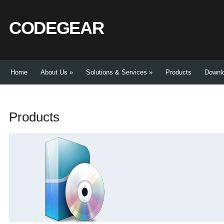
CODEGEAR
Home
About Us
»
Solutions & Services
»
Products
Downl
Products