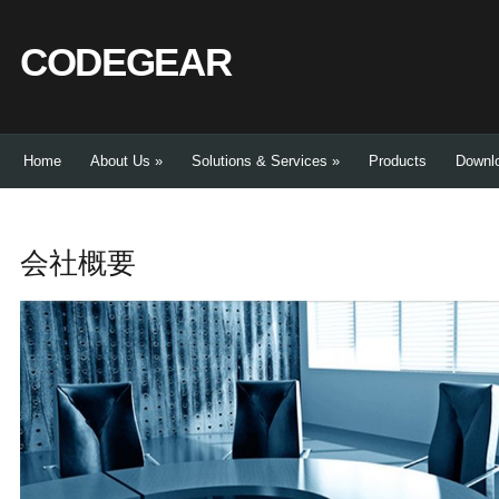
CODEGEAR
Home
About Us
»
Solutions & Services
»
Products
Downl
会社概要