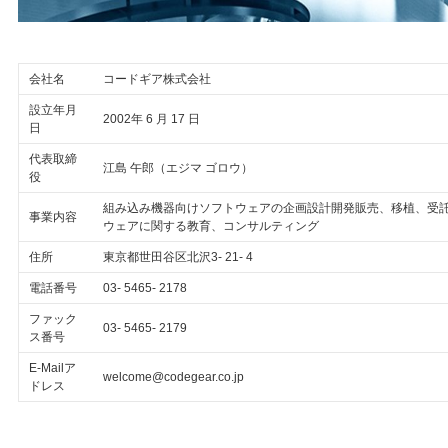
会社名
コードギア株式会社
設立年月
2002年 6 月 17 日
日
代表取締
江島 午郎（エジマ ゴロウ）
役
組み込み機器向けソフトウェアの企画設計開発販売、移植、受
事業内容
ウェアに関する教育、コンサルティング
住所
東京都世田谷区北沢3- 21- 4
電話番号
03- 5465- 2178
ファック
03- 5465- 2179
ス番号
E-Mailア
welcome@codegear.co.jp
ドレス